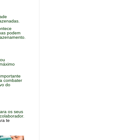
dade
mazenadas.
ontece
emas podem
rmazenamento.
 ou
o máximo
importante
ra combater
ivo do
para os seus
colaborador.
ra te