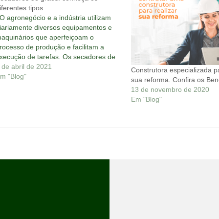
iferentes tipos
 agronegócio e a indústria utilizam
iariamente diversos equipamentos e
aquinários que aperfeiçoam o
rocesso de produção e facilitam a
xecução de tarefas. Os secadores de
rãos são um bom exemplo da
 de abril de 2021
Construtora especializada pa
mportância desses instrumentos.
m "Blog"
sua reforma. Confira os Bene
rincipalmente se você é agricultor, é
13 de novembro de 2020
reciso entender a necessidade da
Em "Blog"
rmazenagem correta de…