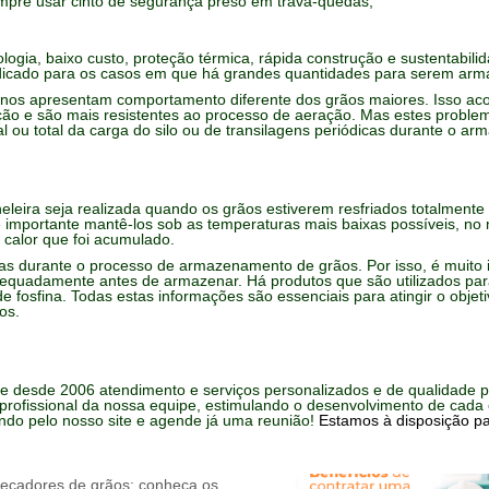
mpre usar cinto de segurança preso em trava-quedas;
ogia, baixo custo, proteção térmica, rápida construção e sustentabili
ndicado para os casos em que há grandes quantidades para serem ar
nos apresentam comportamento diferente dos grãos maiores. Isso ac
ão e são mais resistentes ao processo de aeração. Mas estes probl
ial ou total da carga do silo ou de transilagens periódicas durante o a
ira seja realizada quando os grãos estiverem resfriados totalmente
é importante mantê-los sob as temperaturas mais baixas possíveis, n
o calor que foi acumulado.
as durante o processo de armazenamento de grãos. Por isso, é muito 
 adequadamente antes de armazenar. Há produtos que são utilizados pa
e fosfina. Todas estas informações são essenciais para atingir o objet
os.
ce desde 2006 atendimento e serviços personalizados e de qualidade 
 profissional da nossa equipe, estimulando o desenvolvimento de cada 
ndo pelo nosso site e agende já uma reunião!
Estamos à disposição pa
ecadores de grãos: conheça os