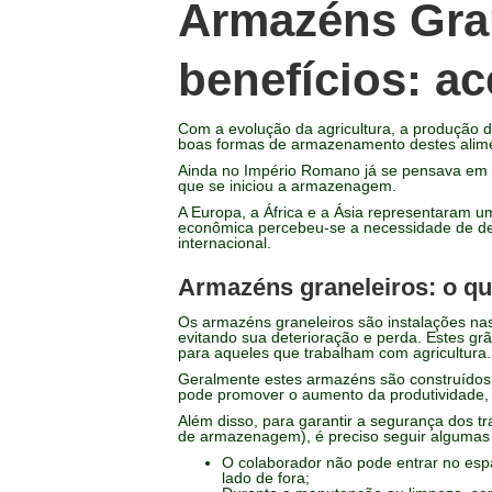
Armazéns Gra
benefícios: a
Com a evolução da agricultura, a produção d
boas formas de armazenamento destes alime
Ainda no Império Romano já se pensava em c
que se iniciou a armazenagem.
A Europa, a África e a Ásia representaram u
econômica percebeu-se a necessidade de de
internacional.
Armazéns graneleiros: o q
Os armazéns graneleiros são instalações na
evitando sua deterioração e perda. Estes grão
para aqueles que trabalham com agricultura.
Geralmente estes armazéns são construídos 
pode promover o aumento da produtividade, r
Além disso, para garantir a segurança dos t
de armazenagem), é preciso seguir alguma
O colaborador não pode entrar no espa
lado de fora;