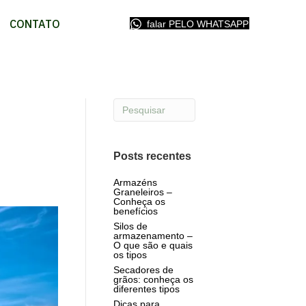
(opens in ne
CONTATO
falar PELO WHATSAPP
Posts recentes
Armazéns
Graneleiros –
Conheça os
benefícios
Silos de
armazenamento –
O que são e quais
os tipos
Secadores de
grãos: conheça os
diferentes tipos
Dicas para