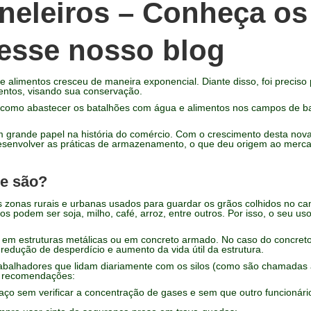
neleiros – Conheça os
cesse nosso blog
e alimentos cresceu de maneira exponencial. Diante disso, foi precis
ntos, visando sua conservação.
omo abastecer os batalhões com água e alimentos nos campos de bat
m grande papel na história do comércio. Com o crescimento desta nova
senvolver as práticas de armazenamento, o que deu origem ao merc
ue são?
s zonas rurais e urbanas usados para guardar os grãos colhidos no c
s podem ser soja, milho, café, arroz, entre outros. Por isso, o seu us
em estruturas metálicas ou em concreto armado. No caso do concret
edução de desperdício e aumento da vida útil da estrutura.
rabalhadores que lidam diariamente com os silos (como são chamadas 
s recomendações:
ço sem verificar a concentração de gases e sem que outro funcionário