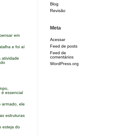
Blog
Revisão
Meta
o pensar em
Acessar
Feed de posts
alha e foi aí
Feed de
comentários
 atividade
ado
WordPress.org
ampo,
o é essencial
o armado, ele
as estruturas
 esteja do