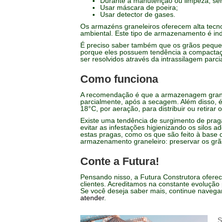
Durante a manutenção ou limpeza, se
Usar máscara de poeira;
Usar detector de gases.
Os armazéns graneleiros oferecem alta tecnol
ambiental. Este tipo de armazenamento é i
É preciso saber também que os grãos peque
porque eles possuem tendência a compactaç
ser resolvidos através da intrassilagem parc
Como funciona
A recomendação é que a armazenagem granele
parcialmente, após a secagem. Além disso, 
18°C, por aeração, para distribuir ou retirar 
Existe uma tendência de surgimento de prag
evitar as infestações higienizando os silos
estas pragas, como os que são feito à base d
armazenamento graneleiro: preservar os grã
Conte a Futura!
Pensando nisso, a Futura Construtora ofere
clientes. Acreditamos na constante evolução
Se você deseja saber mais, continue navega
atender
.
S